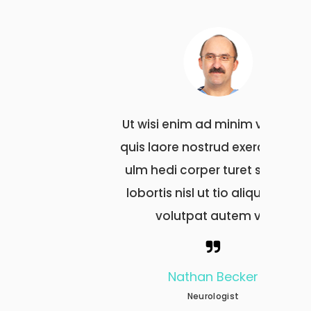
veniam,
Ut wisi enim ad minim veniam,
Ut wi
i tation
quis laore nostrud exerci tation
quis l
uscipit
ulm hedi corper turet suscipit
ulm h
ip erat
lobortis nisl ut tio aliquip erat
lobort
l
volutpat autem vel
Nathan Becker
Neurologist